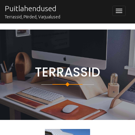
Skip
Puitlahendused
to
Toggle
navigat
content
Terrassid, Piirded, Varjualused
TERRASSID