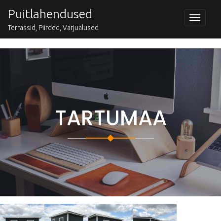
Skip
Puitlahendused
to
Toggle
navigat
content
Terrassid, Piirded, Varjualused
TARTUMAA