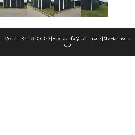
Mobiil: +372 5340 6070 | E-post: info@slehitus.ee | SteMar Invest
OÜ